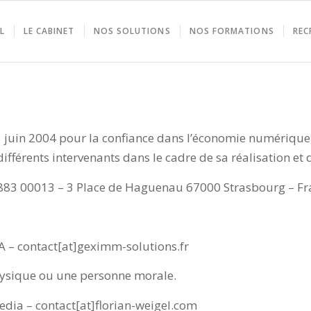
L
LE CABINET
NOS SOLUTIONS
NOS FORMATIONS
REC
21 juin 2004 pour la confiance dans l’économie numérique, 
différents intervenants dans le cadre de sa réalisation et d
883 00013 – 3 Place de Haguenau 67000 Strasbourg – Fr
– contact[at]geximm-solutions.fr
hysique ou une personne morale.
edia – contact[at]florian-weigel.com